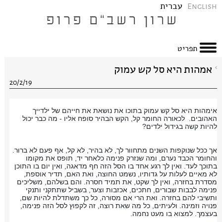
English
עברית
תפריט
אמהות היא סל קש עמוק
20/2/19
אימהות היא סל קש עמוק בתוכו את נושאת את חייהם של ילדייך 
האהובים.  לכאורה החומר קל, הקש הבהיר סופח אליו - מה כבר יכול 
להיות קשה בגידול ילדים?
אך ככל שנוקפות השנים מתחוור לך, לא בהיר, לא קל, אף פעם לא ברור. 
והחומר הכבד נערם, ומה שנזרק פנימה כלאחר יד, תופס את מקומו 
בתוכך לעד. ואין לך רגע אחד בו הסל הזה חף מדאגה, ואין יום בו התוכן 
לא מאיים לעלות על גדותיו, נשמט החוצה, ואת האם, תדיר אוספת, 
מסדרת בחזרה, ואין לך שקט, את תמיד חסרה. והם בשלהם, משליכים 
פנימה לבבות שבורים, חתכים, אכזבות וצער, בשביל שתתקני ותנקי 
ותשיבי להם בחזרה. ואת הרי אם מסורה, כל כך משתדלת להיות שם, 
פנויה וזמינה. ולעיתים, כל מה שאת רוצה, זה לקפוץ לסל הזה פנימה, 
בעצמך. למצוא בו מעט נחמה. 